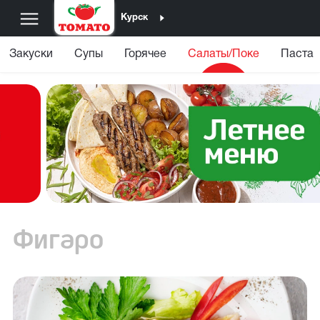
Курск
Закуски
Супы
Горячее
Салаты/Поке
Паста
Фигаро