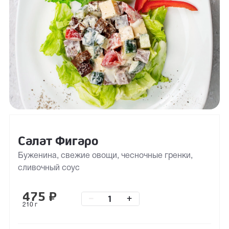
Салат Фигаро
Буженина, свежие овощи, чесночные гренки,
сливочный соус
475
₽
–
+
210 г