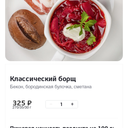
Классический борщ
Бекон, бородинская булочка, сметана
325
₽
–
+
270/35/30 г