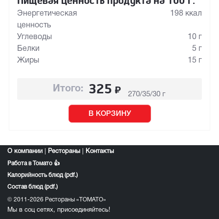
Пищевая ценность продукта на 100 г:
Энергетическая
198 ккал
ценность
Углеводы
10 г
Белки
5 г
Жиры
15 г
325
₽
Итого:
270/35/30 г
В КОРЗИНУ
О компании
|
Рестораны
|
Контакты
Работа в Томато 👍
Калорийность блюд (pdf.)
Состав блюд (pdf.)
© 2011-2026 Рестораны «ТОМАТО»
Мы в соц сетях, присоединяйтесь!