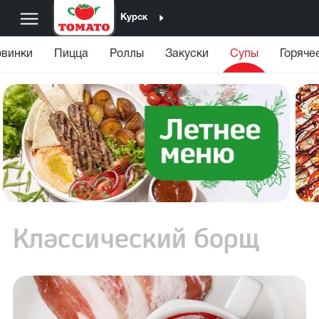
Курск
винки
Пицца
Роллы
Закуски
Супы
Горяче
Классический борщ