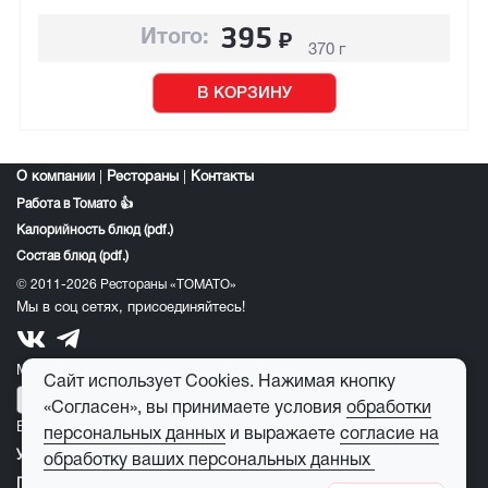
395
₽
Итого:
370 г
В КОРЗИНУ
О компании
|
Рестораны
|
Контакты
Работа в Томато 👍
Калорийность блюд (pdf.)
Состав блюд (pdf.)
© 2011-2026 Рестораны «ТОМАТО»
Мы в соц сетях, присоединяйтесь!
Мобильное приложение томато:
Сайт использует Cookies. Нажимая кнопку
«Согласен», вы принимаете условия
обработки
E-mail для обратной связи:
feedback@tomato-pizza.ru
персональных данных
и выражаете
согласие на
Условия обработки персональных данных
обработку ваших персональных данных
Публичная оферта