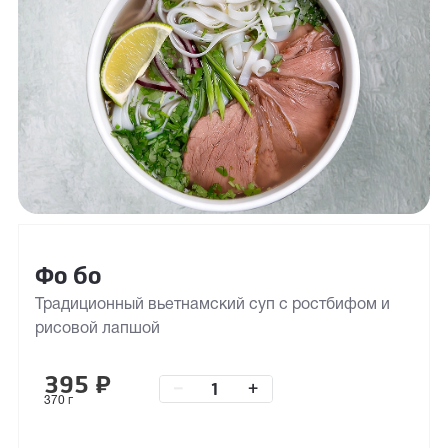
Фо бо
Традиционный вьетнамский суп с ростбифом и
рисовой лапшой
395
₽
–
+
370 г