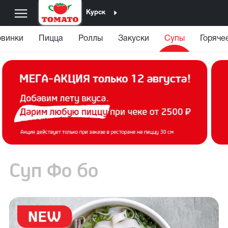
Курск
винки
Пицца
Роллы
Закуски
Супы
Горяче
Суп Фо бо