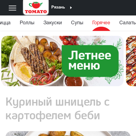
Рязань
ицца
Роллы
Закуски
Супы
Горячее
Салаты
Куриный шницель с
картофелем беби