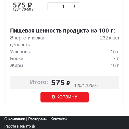
575
₽
–
+
120/170/50 г
Пищевая ценность продукта на 100 г:
Энергетическая
232 ккал
ценность
Углеводы
15 г
Белки
7 г
Жиры
16 г
575
₽
Итого:
120/170/50 г
В КОРЗИНУ
О компании
|
Рестораны
|
Контакты
Работа в Томато 👍