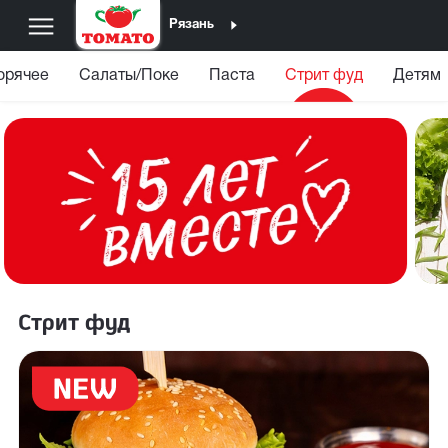
Рязань
орячее
Салаты/Поке
Паста
Стрит фуд
Детям
Стрит фуд