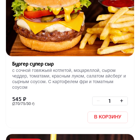
Бургер супер сыр
с сочной говяжьей котлетой, моцареллой, сыром
чеддер, томатами, красным луком, салатом айсберг и
сырным соусом. С картофелем фри и томатным
соусом
545
₽
–
+
(270/75/30 г)
В КОРЗИНУ