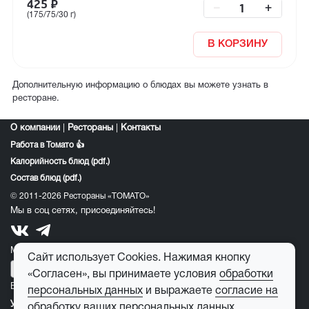
425
₽
–
+
(175/75/30 г)
В КОРЗИНУ
Дополнительную информацию о блюдах вы можете узнать в
ресторане.
О компании
|
Рестораны
|
Контакты
Работа в Томато 👍
Калорийность блюд (pdf.)
Состав блюд (pdf.)
© 2011-2026 Рестораны «ТОМАТО»
Мы в соц сетях, присоединяйтесь!
Мобильное приложение томато:
Сайт использует Cookies. Нажимая кнопку
«Согласен», вы принимаете условия
обработки
E-mail для обратной связи:
feedback@tomato-pizza.ru
персональных данных
и выражаете
согласие на
Условия обработки персональных данных
обработку ваших персональных данных