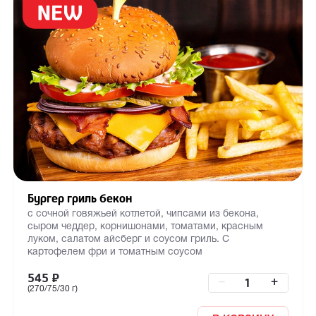
Бургер гриль бекон
с сочной говяжьей котлетой, чипсами из бекона,
сыром чеддер, корнишонами, томатами, красным
луком, салатом айсберг и соусом гриль. С
картофелем фри и томатным соусом
545
₽
–
+
(270/75/30 г)