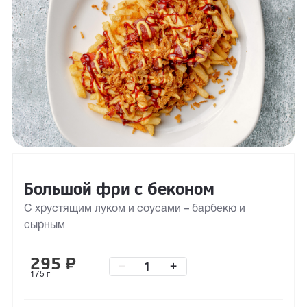
Большой фри с беконом
С хрустящим луком и соусами – барбекю и
сырным
295
₽
–
+
175 г