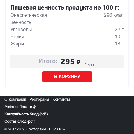
Пищевая ценность продукта на 100 г:
Энергетическая
290 ккал
ценность
Углеводы
22 г
Белки
10 г
Жиры
18 г
295
₽
Итого:
175 г
В КОРЗИНУ
О компании
|
Рестораны
|
Контакты
Работа в Томато 👍
Калорийность блюд (pdf.)
Состав блюд (pdf.)
© 2011-2026 Рестораны «ТОМАТО»