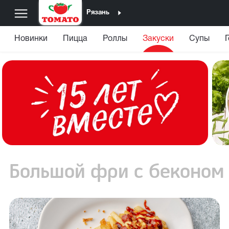
Рязань
Новинки
Пицца
Роллы
Закуски
Супы
Большой фри с беконом