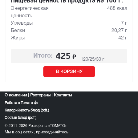
Пищевая ценность продукта на 100 г:
Энергетическая
488 ккал
ценность
Углеводы
7 г
Белки
20,27 г
Жиры
42 г
425
₽
Итого:
120/25/30 г
В КОРЗИНУ
О компании
|
Рестораны
|
Контакты
Работа в Томато 👍
Калорийность блюд (pdf.)
Состав блюд (pdf.)
© 2011-2026 Рестораны «ТОМАТО»
Мы в соц сетях, присоединяйтесь!