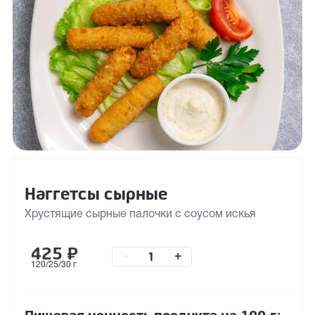
Наггетсы сырные
Хрустящие сырные палочки с соусом искья
425
₽
–
+
120/25/30 г