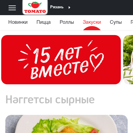
Рязань
Новинки
Пицца
Роллы
Закуски
Супы
Наггетсы сырные