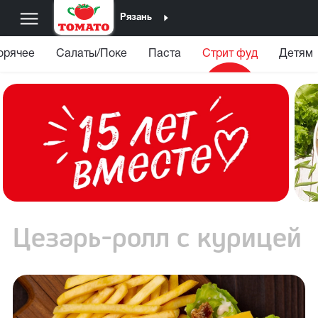
Рязань
орячее
Салаты/Поке
Паста
Стрит фуд
Детям
Цезарь-ролл с курицей