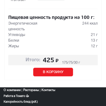
175/75/30 г
Пищевая ценность продукта на 100 г:
Энергетическая
244 ккал
ценность
Углеводы
21 г
Белки
13 г
Жиры
12 г
425
₽
Итого:
175/75/30 г
В КОРЗИНУ
О компании
|
Рестораны
|
Контакты
Работа в Томато 👍
Калорийность блюд (pdf.)