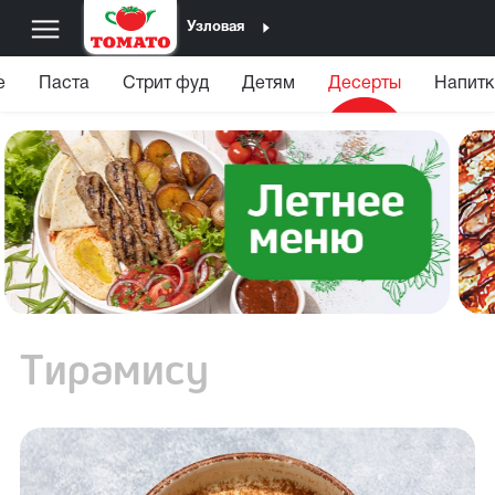
Узловая
е
Паста
Стрит фуд
Детям
Десерты
Напитк
Тирамису