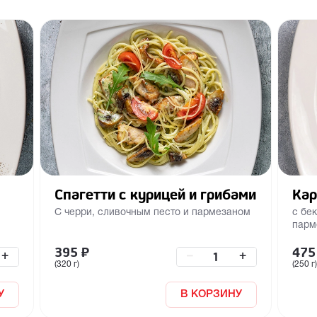
Спагетти с курицей и грибами
Кар
С черри, сливочным песто и пармезаном
с бе
парм
395
₽
475
+
–
+
(320 г)
(250 г)
У
В КОРЗИНУ