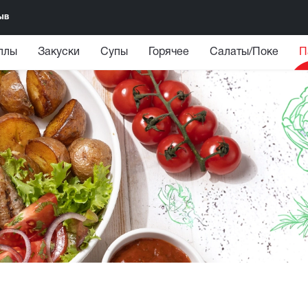
ыв
ллы
Закуски
Супы
Горячее
Салаты/Поке
П