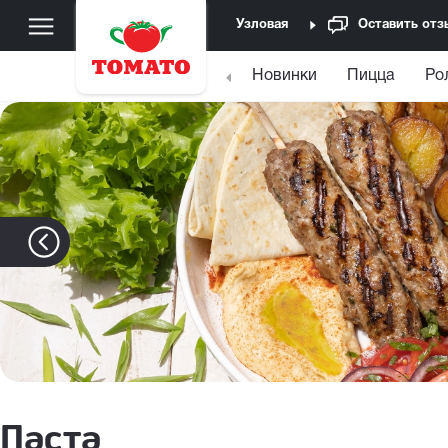
Узловая
Оставить отз
Новинки
Пицца
Ро
Паста