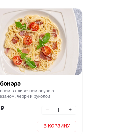
бонара
коном в сливочном соусе с
езаном, черри и руколой
₽
–
+
В КОРЗИНУ