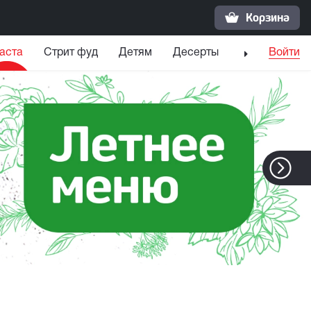
Корзина
аста
Стрит фуд
Детям
Десерты
Напитки
Войти
С