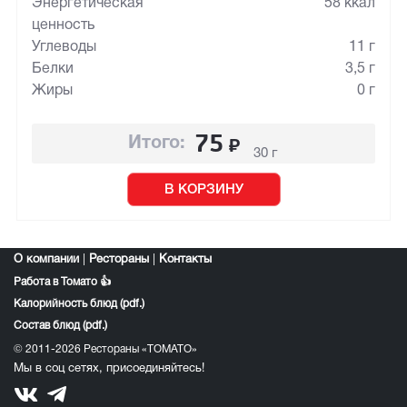
Энергетическая
58 ккал
ценность
Углеводы
11 г
Белки
3,5 г
Жиры
0 г
75
₽
Итого:
30 г
В КОРЗИНУ
О компании
|
Рестораны
|
Контакты
Работа в Томато 👍
Калорийность блюд (pdf.)
Состав блюд (pdf.)
© 2011-2026 Рестораны «ТОМАТО»
Мы в соц сетях, присоединяйтесь!