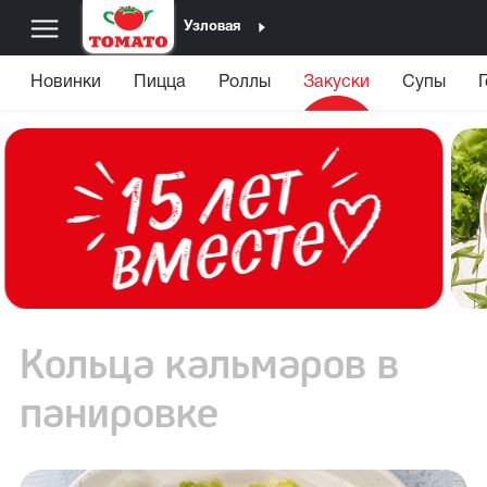
Узловая
Новинки
Пицца
Роллы
Закуски
Супы
Кольца кальмаров в
панировке