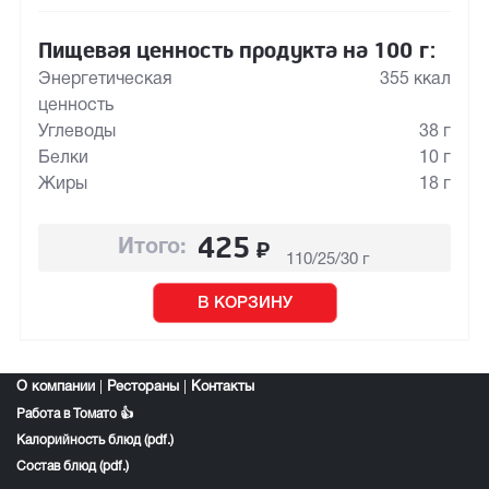
Пищевая ценность продукта на 100 г:
Энергетическая
355 ккал
ценность
Углеводы
38 г
Белки
10 г
Жиры
18 г
425
₽
Итого:
110/25/30 г
В КОРЗИНУ
О компании
|
Рестораны
|
Контакты
Работа в Томато 👍
Калорийность блюд (pdf.)
Состав блюд (pdf.)