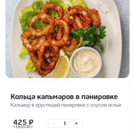
Кольца кальмаров в панировке
Кальмар в хрустящей панировке с соусом искья
425
₽
–
+
110/25/30 г