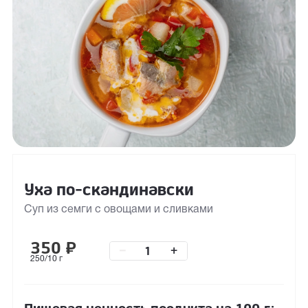
Уха по-скандинавски
Суп из семги с овощами и сливками
350
₽
–
+
250/10 г