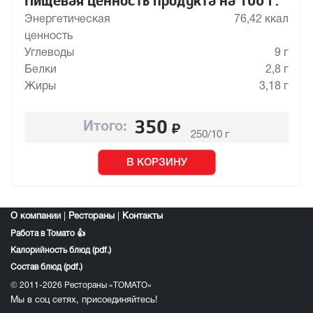
Пищевая ценность продукта на 100 г:
Энергетическая
76,42 ккал
ценность
Углеводы
9 г
Белки
2,8 г
Жиры
3,18 г
350
₽
Итого:
250/10 г
В КОРЗИНУ
О компании
|
Рестораны
|
Контакты
Работа в Томато 👍
Калорийность блюд (pdf.)
Состав блюд (pdf.)
© 2011-2026 Рестораны «ТОМАТО»
Мы в соц сетях, присоединяйтесь!