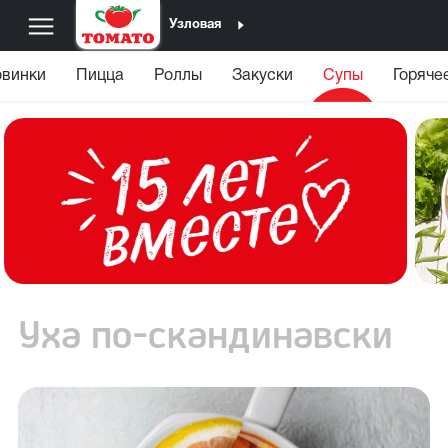
Узловая
винки
Пицца
Роллы
Закуски
Супы
Горяче
Уха по-скандинавски