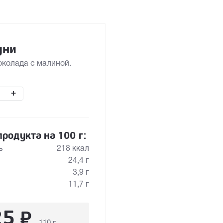
уни
околада с малиной.
+
родукта на 100 г:
ь
218 ккал
24,4 г
3,9 г
11,7 г
25
₽