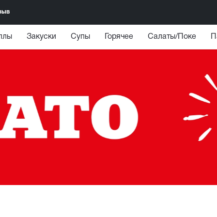
зыв
ллы
Закуски
Супы
Горячее
Салаты/Поке
П