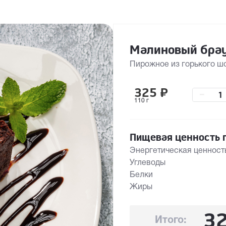
Малиновый бра
Пирожное из горького ш
325
₽
–
110 г
Пищевая ценность п
Энергетическая ценност
Углеводы
Белки
Жиры
3
Итого: