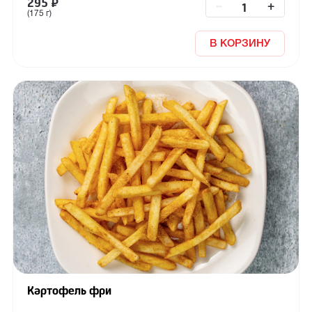
295
₽
–
+
(175 г)
В КОРЗИНУ
Картофель фри