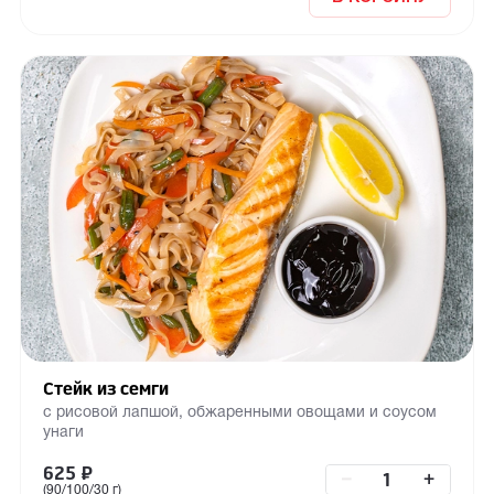
Стейк из семги
с рисовой лапшой, обжаренными овощами и соусом
унаги
625
₽
–
+
(90/100/30 г)