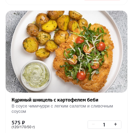
Куриный шницель с картофелем беби
В соусе чимичурри с легким салатом и сливочным
соусом
575
₽
–
+
(120/170/50 г)