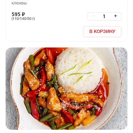
клюквы
595
₽
–
+
(110/140/50 г)
В КОРЗИНУ