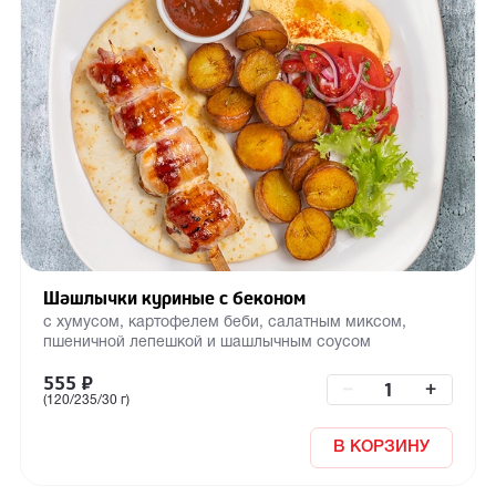
Шашлычки куриные с беконом
с хумусом, картофелем беби, салатным миксом,
пшеничной лепешкой и шашлычным соусом
555
₽
–
+
(120/235/30 г)
В КОРЗИНУ