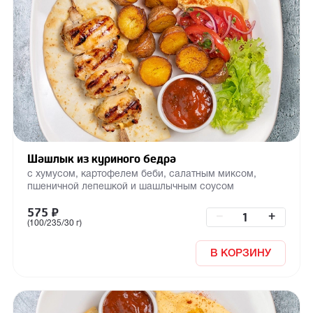
Шашлык из куриного бедра
с хумусом, картофелем беби, салатным миксом,
пшеничной лепешкой и шашлычным соусом
575
₽
–
+
(100/235/30 г)
В КОРЗИНУ