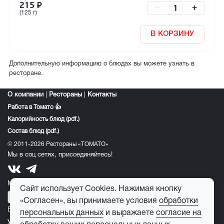
215
₽
–
+
(125 г)
В КОРЗИНУ
Дополнительную информацию о блюдах вы можете узнать в
ресторане.
О компании
|
Рестораны
|
Контакты
Работа в Томато 👍
Калорийность блюд (pdf.)
Состав блюд (pdf.)
© 2011-2026 Рестораны «ТОМАТО»
Мы в соц сетях, присоединяйтесь!
Мобильное приложение томато:
Сайт использует Cookies. Нажимая кнопку
«Согласен», вы принимаете условия
обработки
E-mail для обратной связи:
feedback@tomato-pizza.ru
персональных данных
и выражаете
согласие на
Условия обработки персональных данных