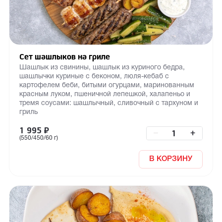
Сет шашлыков на гриле
Шашлык из свинины, шашлык из куриного бедра,
шашлычки куриные с беконом, люля-кебаб с
картофелем беби, битыми огурцами, маринованным
красным луком, пшеничной лепешкой, халапеньо и
тремя соусами: шашлычный, сливочный с тархуном и
гриль
1 995
₽
–
+
(550/450/60 г)
В КОРЗИНУ