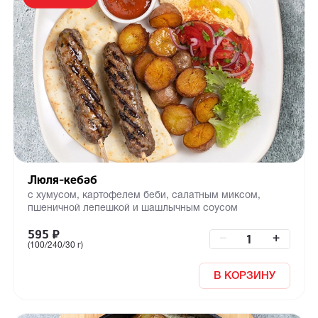
Люля-кебаб
с хумусом, картофелем беби, салатным миксом,
пшеничной лепешкой и шашлычным соусом
595
₽
–
+
(100/240/30 г)
В КОРЗИНУ