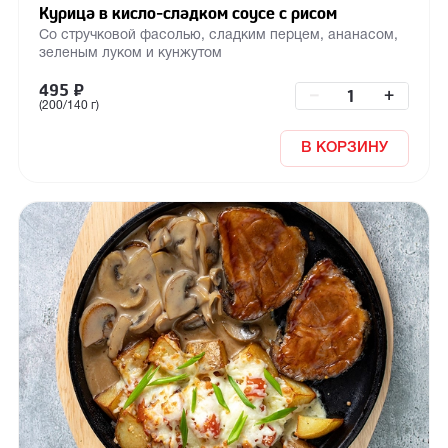
Курица в кисло-сладком соусе с рисом
Со стручковой фасолью, сладким перцем, ананасом,
зеленым луком и кунжутом
495
₽
–
+
(200/140 г)
В КОРЗИНУ