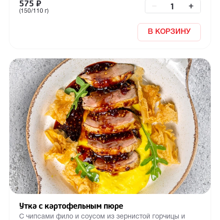
575
₽
–
+
(150/110 г)
В КОРЗИНУ
Утка с картофельным пюре
С чипсами фило и соусом из зернистой горчицы и