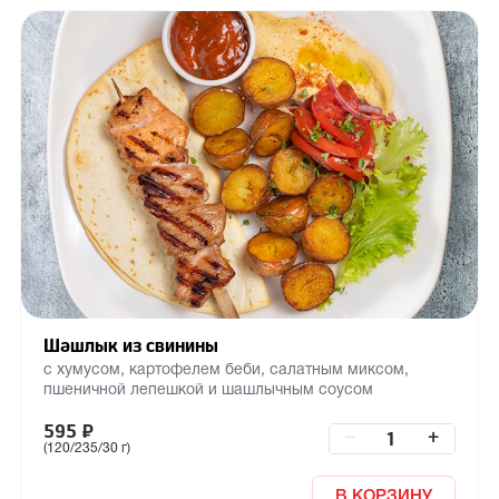
Шашлык из свинины
с хумусом, картофелем беби, салатным миксом,
пшеничной лепешкой и шашлычным соусом
595
₽
–
+
(120/235/30 г)
В КОРЗИНУ