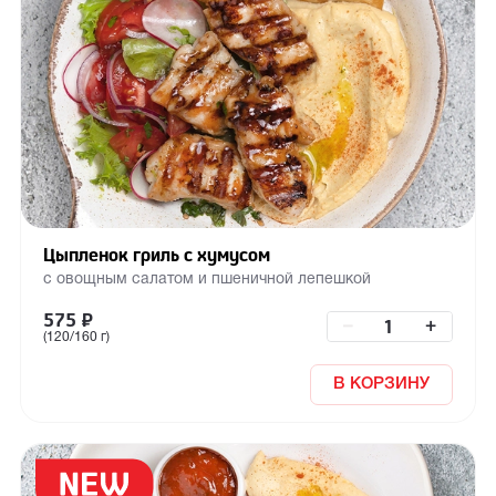
Цыпленок гриль с хумусом
с овощным салатом и пшеничной лепешкой
575
₽
–
+
(120/160 г)
В КОРЗИНУ