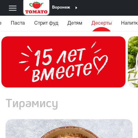
Воронеж
е
Паста
Стрит фуд
Детям
Десерты
Напитк
Тирамису