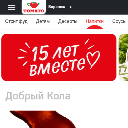
Воронеж
Стрит фуд
Детям
Десерты
Напитки
Соусы
Добрый Кола