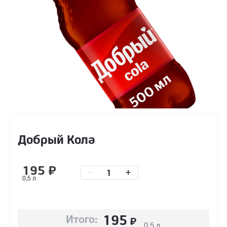
Добрый Кола
195
₽
–
+
0,5 л
195
₽
Итого:
0,5 л