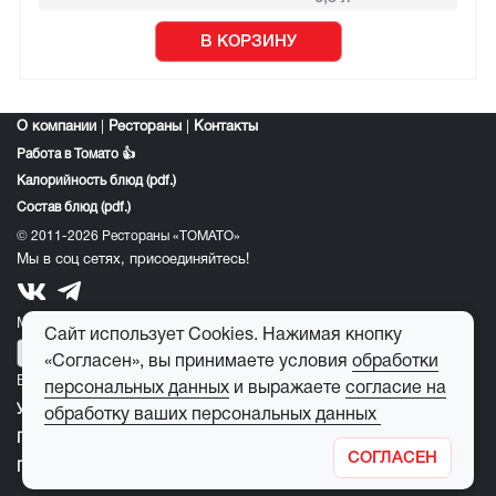
В КОРЗИНУ
О компании
|
Рестораны
|
Контакты
Работа в Томато 👍
Калорийность блюд (pdf.)
Состав блюд (pdf.)
© 2011-2026 Рестораны «ТОМАТО»
Мы в соц сетях, присоединяйтесь!
Мобильное приложение томато:
Сайт использует Cookies. Нажимая кнопку
«Согласен», вы принимаете условия
обработки
E-mail для обратной связи:
feedback@tomato-pizza.ru
персональных данных
и выражаете
согласие на
Условия обработки персональных данных
обработку ваших персональных данных
Публичная оферта
СОГЛАСЕН
Правила пользования детским игровым лабиринтом