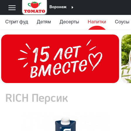
Воронеж
Стрит фуд
Детям
Десерты
Напитки
Соусы
RICH Персик