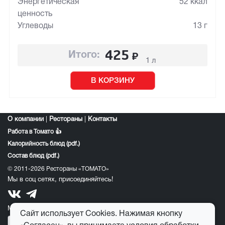
Энергетическая
52 ккал
ценность
Углеводы
13 г
425
₽
Итого:
1 л
В КОРЗИНУ
О компании
|
Рестораны
|
Контакты
Работа в Томато 👍
Калорийность блюд (pdf.)
Состав блюд (pdf.)
© 2011-2026 Рестораны «ТОМАТО»
Мы в соц сетях, присоединяйтесь!
Мобильное приложение томато:
Сайт использует Cookies. Нажимая кнопку