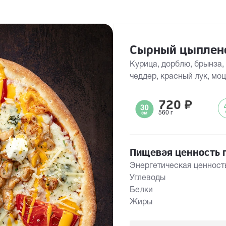
Сырный цыплен
Курица, дорблю, брынза,
чеддер, красный лук, мо
720
₽
560 г
Пищевая ценность п
Энергетическая ценност
Углеводы
Белки
Жиры