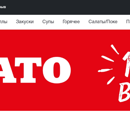
зыв
ллы
Закуски
Супы
Горячее
Салаты/Поке
П