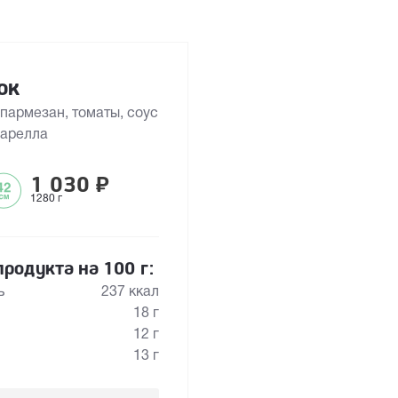
ок
 пармезан, томаты, соус
царелла
1 030
₽
1280 г
родукта на 100 г:
ь
237 ккал
18 г
12 г
13 г