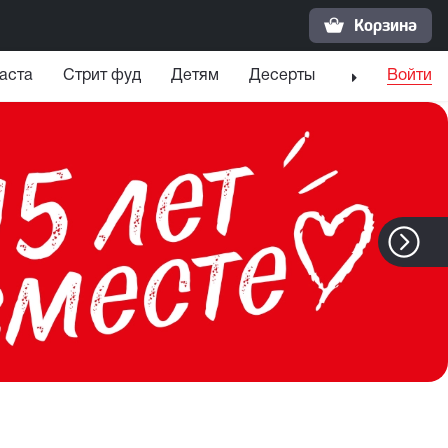
Корзина
аста
Стрит фуд
Детям
Десерты
Напитки
Войти
С