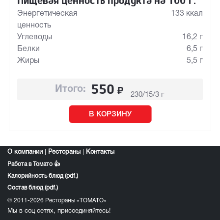
Пищевая ценность продукта на 100 г:
Энергетическая
133 ккал
ценность
Углеводы
16,2 г
Белки
6,5 г
Жиры
5,5 г
550
₽
Итого:
230/15/3 г
В КОРЗИНУ
О компании
|
Рестораны
|
Контакты
Работа в Томато 👍
Калорийность блюд (pdf.)
Состав блюд (pdf.)
© 2011-2026 Рестораны «ТОМАТО»
Мы в соц сетях, присоединяйтесь!