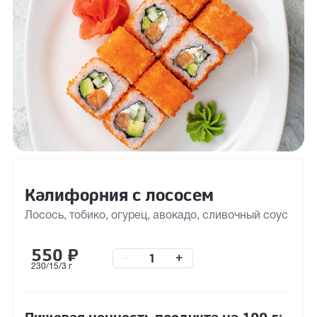
Калифорния с лососем
Лосось, тобико, огурец, авокадо, сливочный соус
550
₽
–
+
230/15/3 г