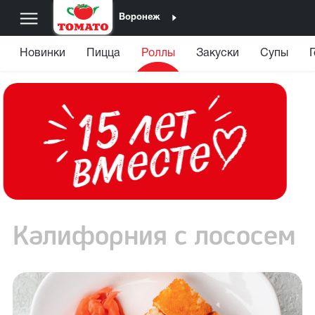
Воронеж
Новинки
Пицца
Роллы
Закуски
Супы
Калифорния с лососем