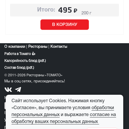
495
₽
Итого:
200 г
В КОРЗИНУ
О компании
|
Рестораны
|
Контакты
Работа в Томато 👍
Калорийность блюд (pdf.)
Состав блюд (pdf.)
© 2011-2026 Рестораны «ТОМАТО»
Мы в соц сетях, присоединяйтесь!
Мобильное приложение томато:
Сайт использует Cookies. Нажимая кнопку
«Согласен», вы принимаете условия
обработки
E-mail для обратной связи:
feedback@tomato-pizza.ru
персональных данных
и выражаете
согласие на
Условия обработки персональных данных
обработку ваших персональных данных
Публичная оферта