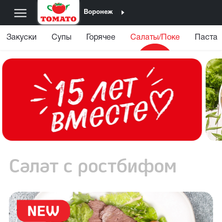
Воронеж
Закуски
Супы
Горячее
Салаты/Поке
Паста
Салат с ростбифом