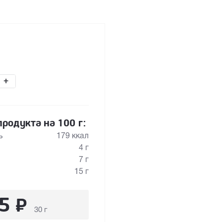
+
родукта на 100 г:
ь
179 ккал
4 г
7 г
15 г
5
₽
30 г