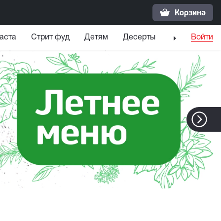
Корзина
аста
Стрит фуд
Детям
Десерты
Напитки
Войти
С