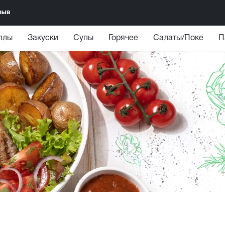
зыв
ллы
Закуски
Супы
Горячее
Салаты/Поке
П