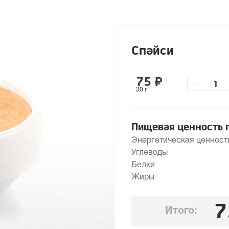
Спайси
75
₽
–
30 г
Пищевая ценность п
Энергетическая ценност
Углеводы
Белки
Жиры
7
Итого: