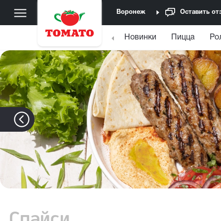
Воронеж
Оставить от
Новинки
Пицца
Ро
Спайси