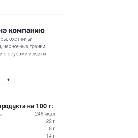
 на компанию
сы, охотничьи
, чесночные гренки,
 с соусами искья и
+
родукта на 100 г:
ь
246 ккал
22 г
8 г
14 г