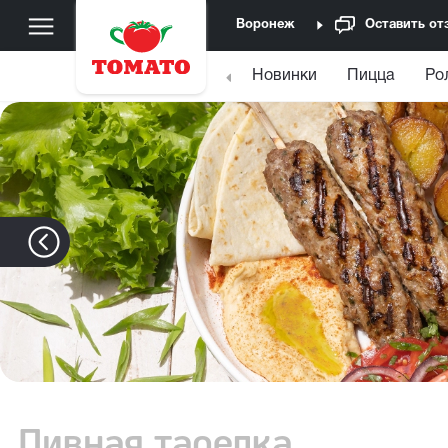
Воронеж
Оставить от
Новинки
Пицца
Ро
Пивная тарелка