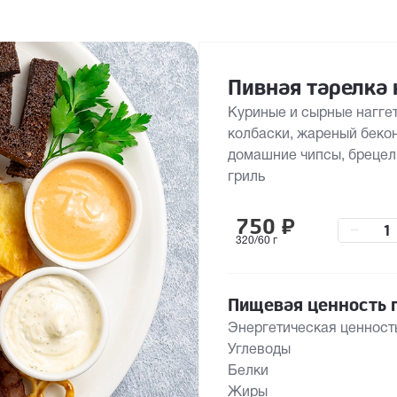
Пивная тарелка
Куриные и сырные наггет
колбаски, жареный бекон
домашние чипсы, брецели
гриль
750
₽
–
320/60 г
Пищевая ценность п
Энергетическая ценност
Углеводы
Белки
Жиры