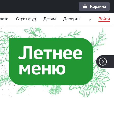
Корзина
аста
Стрит фуд
Детям
Десерты
Напитки
Войти
С