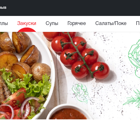
зыв
ллы
Закуски
Супы
Горячее
Салаты/Поке
П