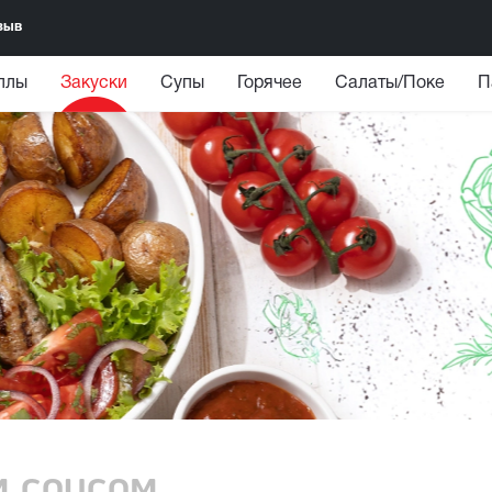
зыв
ллы
Закуски
Супы
Горячее
Салаты/Поке
П
м соусом