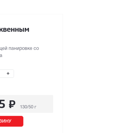
юквенным
щей панировке со
а
+
5
₽
130/50 г
ЗИНУ