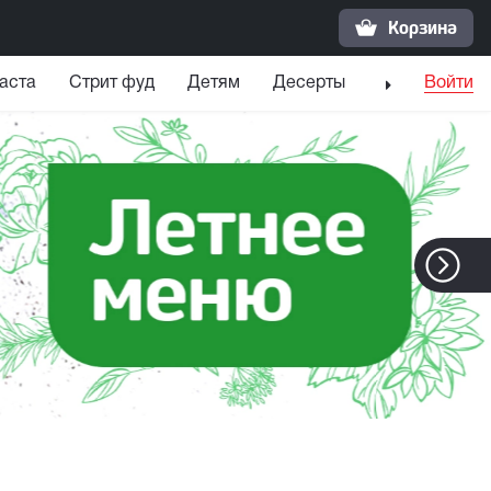
Корзина
аста
Стрит фуд
Детям
Десерты
Напитки
Войти
С