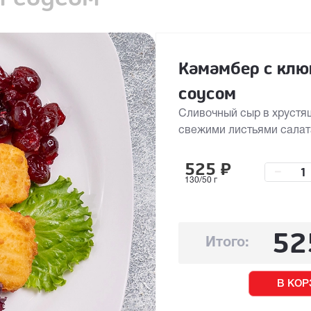
Камамбер с кл
соусом
Сливочный сыр в хрустя
свежими листьями салат
525
₽
–
130/50 г
52
Итого:
В КОР