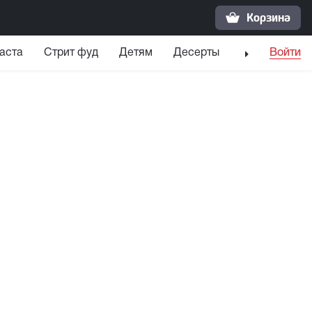
Корзина
аста
Стрит фуд
Детям
Десерты
Напитки
Войти
С