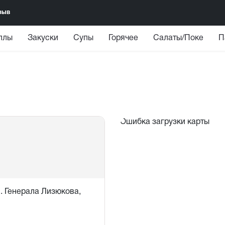
зыв
ллы
Закуски
Супы
Горячее
Салаты/Поке
П
Ошибка загрузки карты
л. Генерала Лизюкова,