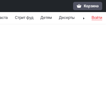
Корзина
аста
Стрит фуд
Детям
Десерты
Напитки
Войти
С