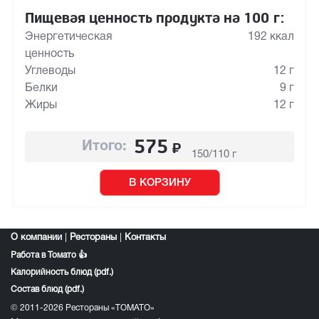
Пищевая ценность продукта на 100 г:
Энергетическая
192 ккал
ценность
Углеводы
12 г
Белки
9 г
Жиры
12 г
575
₽
Итого:
150/110 г
В КОРЗИНУ
О компании
|
Рестораны
|
Контакты
Работа в Томато 👍
Калорийность блюд (pdf.)
Состав блюд (pdf.)
© 2011-2026 Рестораны «ТОМАТО»