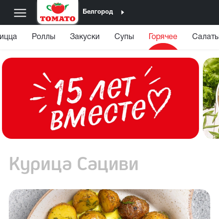
Белгород
ицца
Роллы
Закуски
Супы
Горячее
Салаты
Курица Сациви