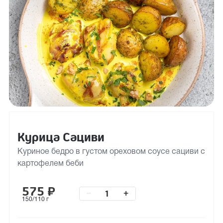
Курица Сациви
Куриное бедро в густом ореховом соусе сациви с
картофелем беби
575
₽
–
+
150/110 г