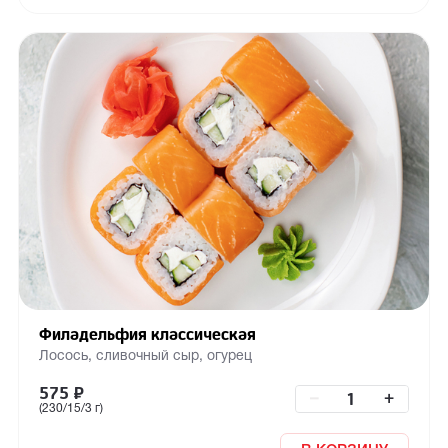
Филадельфия классическая
Лосось, сливочный сыр, огурец
575
₽
–
+
(230/15/3 г)