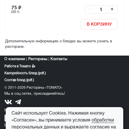
75
₽
–
+
(30 г)
В КОРЗИНУ
Дополнительную информацию о блюдах вы можете узнать в
ресторане.
О компании
|
Рестораны
|
Контакты
Работа в Томато 👍
Калорийность блюд (pdf.)
Состав блюд (pdf.)
© 2011-2026 Рестораны «ТОМАТО»
Мы в соц сетях, присоединяйтесь!
Мобильное приложение томато:
Сайт использует Cookies. Нажимая кнопку
«Согласен», вы принимаете условия
обработки
E-mail для обратной связи:
feedback@tomato-pizza.ru
персональных данных
и выражаете
согласие на