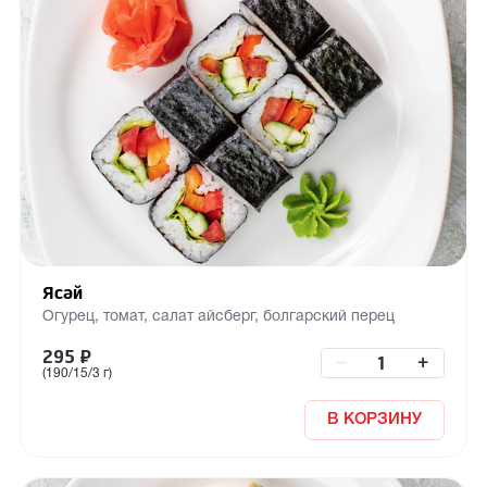
Ясай
Огурец, томат, салат айсберг, болгарский перец
295
₽
–
+
(190/15/3 г)
В КОРЗИНУ