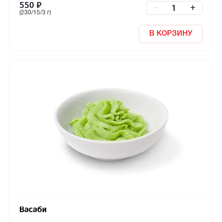
550
₽
–
+
(230/15/3 г)
В КОРЗИНУ
Васаби