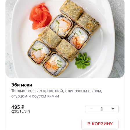
Эби маки
Теплые роллы с креветкой, сливочным сыром,
огурцом и соусом кимчи
495
₽
–
+
(230/15/3 г)
В КОРЗИНУ