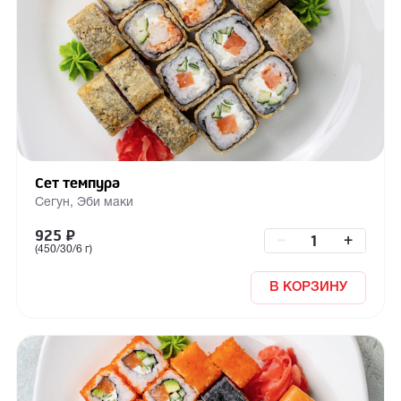
Сет темпура
Сегун, Эби маки
925
₽
–
+
(450/30/6 г)
В КОРЗИНУ