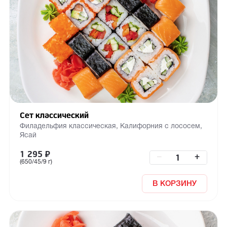
Сет классический
Филадельфия классическая, Калифорния с лососем,
Ясай
1 295
₽
–
+
(650/45/9 г)
В КОРЗИНУ