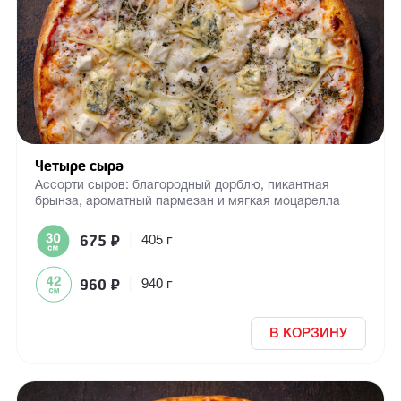
Четыре сыра
Ассорти сыров: благородный дорблю, пикантная
брынза, ароматный пармезан и мягкая моцарелла
675
₽
|
405 г
960
₽
|
940 г
В КОРЗИНУ