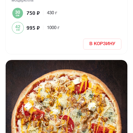
моцарелла
750
₽
|
430 г
995
₽
|
1000 г
В КОРЗИНУ