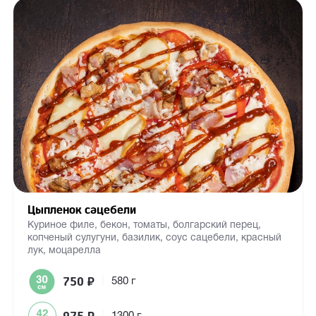
Цыпленок сацебели
Куриное филе, бекон, томаты, болгарский перец,
копченый сулугуни, базилик, соус сацебели, красный
лук, моцарелла
750
₽
|
580 г