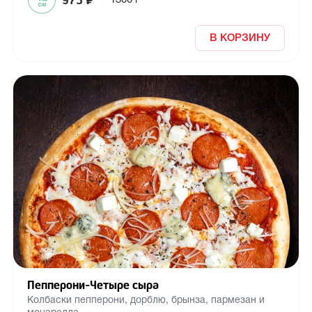
975
₽
|
1300 г
В КОРЗИНУ
Пепперони-Четыре сыра
Колбаски пепперони, дорблю, брынза, пармезан и