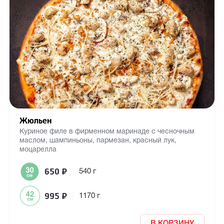
Жюльен
Куриное филе в фирменном маринаде с чесночным
маслом, шампиньоны, пармезан, красный лук,
моцарелла
650
₽
|
540 г
995
₽
|
1170 г
В КОРЗИНУ