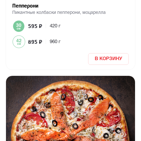
Пепперони
Пикантные колбаски пепперони, моцарелла
595
₽
|
420 г
895
₽
|
960 г
В КОРЗИНУ