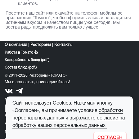
клиентов.
Посетите наш сайт или скачайте на телефон мобильное
приложение "Томато", чтобы оформить заказ и насладиться
истинным вкусом и качеством пиццы уже сегодня. Мы
всегда рады предложить вам только лучшее!
О компании
|
Рестораны
|
Контакты
Работа в Томато 👍
Калорийность блюд (pdf.)
Состав блюд (pdf.)
© 2011-2026 Рестораны «ТОМАТО»
Мы в соц сетях, присоединяйтесь!
Мобильное приложение томато:
Сайт использует Cookies. Нажимая кнопку
«Согласен», вы принимаете условия
обработки
E-mail для обратной связи:
feedback@tomato-pizza.ru
персональных данных
и выражаете
согласие на
Условия обработки персональных данных
обработку ваших персональных данных
Публичная оферта
СОГЛАСЕН