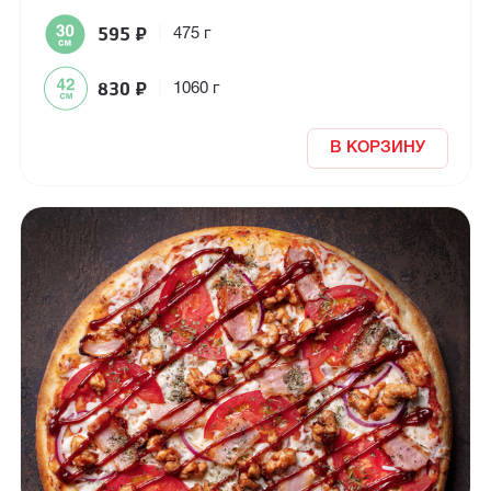
595
₽
|
475 г
830
₽
|
1060 г
В КОРЗИНУ