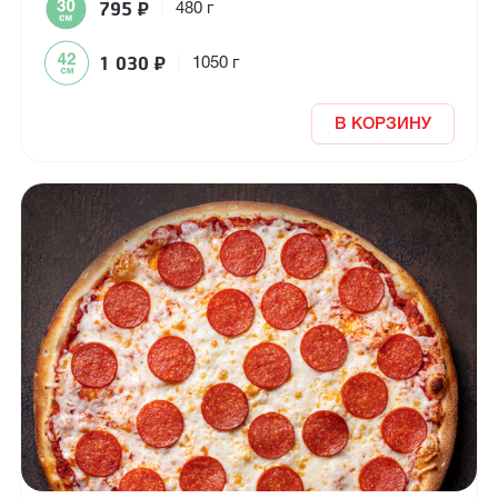
795
₽
|
480 г
1 030
₽
|
1050 г
В КОРЗИНУ