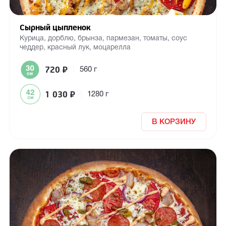
Сырный цыпленок
Курица, дорблю, брынза, пармезан, томаты, соус
чеддер, красный лук, моцарелла
720
₽
|
560 г
1 030
₽
|
1280 г
В КОРЗИНУ