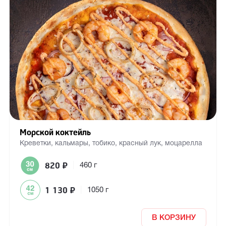
Морской коктейль
Креветки, кальмары, тобико, красный лук, моцарелла
820
₽
|
460 г
1 130
₽
|
1050 г
В КОРЗИНУ