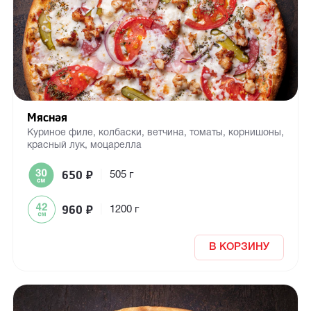
Мясная
Куриное филе, колбаски, ветчина, томаты, корнишоны,
красный лук, моцарелла
650
₽
|
505 г
960
₽
|
1200 г
В КОРЗИНУ