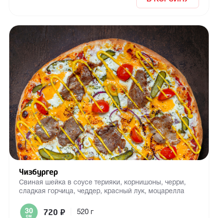
Чизбургер
Свиная шейка в соусе терияки, корнишоны, черри,
сладкая горчица, чеддер, красный лук, моцарелла
720
₽
|
520 г