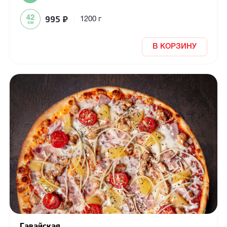
995
₽
|
1200 г
В КОРЗИНУ
Гавайская