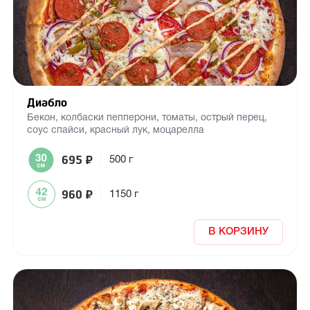
Диабло
Бекон, колбаски пепперони, томаты, острый перец,
соус спайси, красный лук, моцарелла
695
₽
|
500 г
960
₽
|
1150 г
В КОРЗИНУ