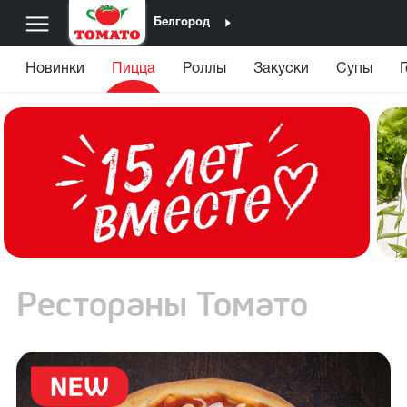
Белгород
Новинки
Пицца
Роллы
Закуски
Супы
Рестораны Томато