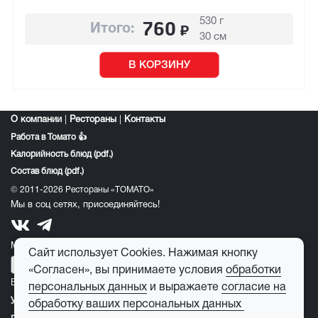
530 г
760
₽
Итого:
30 см
В КОРЗИНУ
О компании
|
Рестораны
|
Контакты
Работа в Томато 👍
Калорийность блюд (pdf.)
Состав блюд (pdf.)
© 2011-2026 Рестораны «ТОМАТО»
Мы в соц сетях, присоединяйтесь!
Мобильное приложение томато:
Сайт использует Cookies. Нажимая кнопку
«Согласен», вы принимаете условия
обработки
E-mail для обратной связи:
feedback@tomato-pizza.ru
персональных данных
и выражаете
согласие на
Условия обработки персональных данных
обработку ваших персональных данных