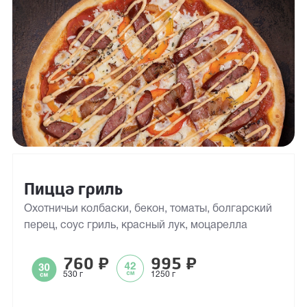
Пицца гриль
Охотничьи колбаски, бекон, томаты, болгарский
перец, соус гриль, красный лук, моцарелла
760
₽
995
₽
530 г
1250 г