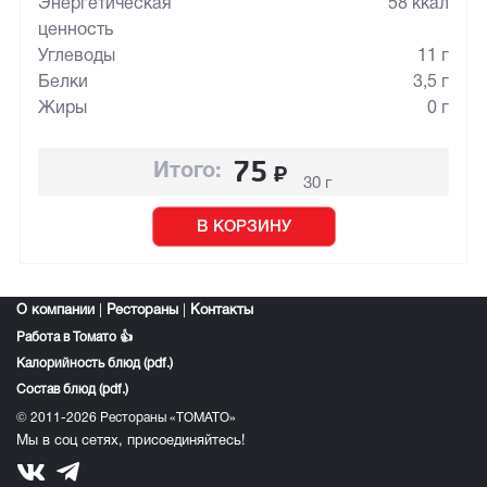
Энергетическая
58 ккал
ценность
Углеводы
11 г
Белки
3,5 г
Жиры
0 г
75
₽
Итого:
30 г
В КОРЗИНУ
О компании
|
Рестораны
|
Контакты
Работа в Томато 👍
Калорийность блюд (pdf.)
Состав блюд (pdf.)
© 2011-2026 Рестораны «ТОМАТО»
Мы в соц сетях, присоединяйтесь!