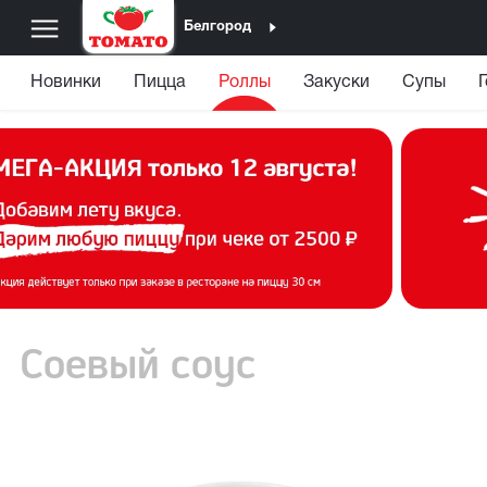
Белгород
Новинки
Пицца
Роллы
Закуски
Супы
Соевый соус