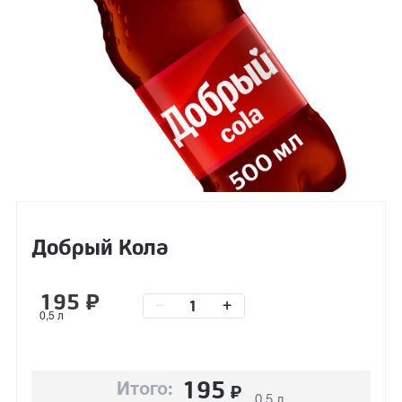
Добрый Кола
195
₽
–
+
0,5 л
195
₽
Итого:
0,5 л