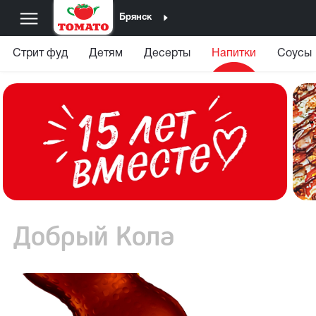
Брянск
Стрит фуд
Детям
Десерты
Напитки
Соусы
Добрый Кола