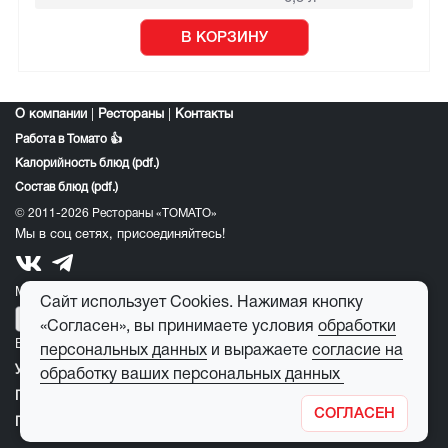
В КОРЗИНУ
О компании
|
Рестораны
|
Контакты
Работа в Томато 👍
Калорийность блюд (pdf.)
Состав блюд (pdf.)
© 2011-2026 Рестораны «ТОМАТО»
Мы в соц сетях, присоединяйтесь!
Мобильное приложение томато:
Сайт использует Cookies. Нажимая кнопку
«Согласен», вы принимаете условия
обработки
E-mail для обратной связи:
feedback@tomato-pizza.ru
персональных данных
и выражаете
согласие на
Условия обработки персональных данных
обработку ваших персональных данных
Публичная оферта
СОГЛАСЕН
Правила пользования детским игровым лабиринтом