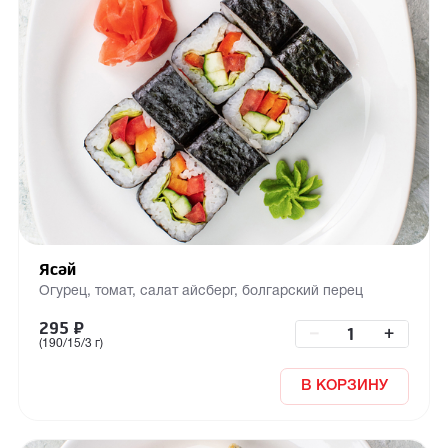
Ясай
Огурец, томат, салат айсберг, болгарский перец
295
₽
–
+
(190/15/3 г)
В КОРЗИНУ