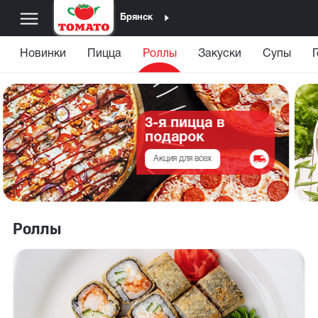
Брянск
Новинки
Пицца
Роллы
Закуски
Супы
3-я пицца в
подарок
Акция для всех
Роллы