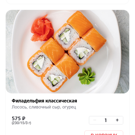
Филадельфия классическая
Лосось, сливочный сыр, огурец
575
₽
–
+
(230/15/3 г)