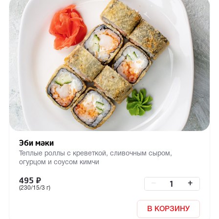
Эби маки
Теплые роллы с креветкой, сливочным сыром,
огурцом и соусом кимчи
495
₽
–
+
(230/15/3 г)
В КОРЗИНУ