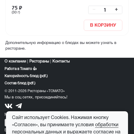
75
₽
–
+
(30 г)
В КОРЗИНУ
Дополнительную информацию о блюдах вы можете узнать в
ресторане.
О компании
|
Рестораны
|
Контакты
Работа в Томато 👍
Калорийность блюд (pdf.)
Состав блюд (pdf.)
© 2011-2026 Рестораны «ТОМАТО»
Мы в соц сетях, присоединяйтесь!
Мобильное приложение томато:
Сайт использует Cookies. Нажимая кнопку
«Согласен», вы принимаете условия
обработки
E-mail для обратной связи:
feedback@tomato-pizza.ru
персональных данных
и выражаете
согласие на