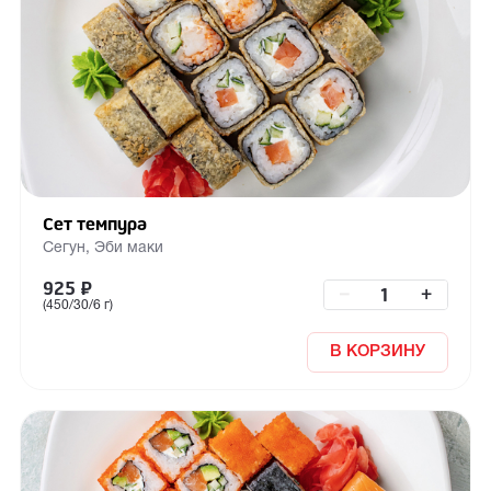
Сет темпура
Сегун, Эби маки
925
₽
–
+
(450/30/6 г)
В КОРЗИНУ