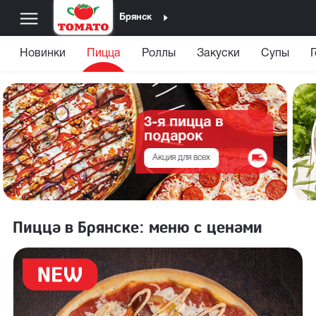
Брянск
Новинки
Пицца
Роллы
Закуски
Супы
3-я пицца в
подарок
Акция для всех
Пицца в Брянске: меню с ценами