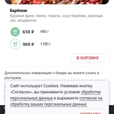
Барбекю
Куриное филе, бекон, томаты, соус барбекю, красный
лук, моцарелла
650
₽
|
480 г
960
₽
|
1180 г
В КОРЗИНУ
Дополнительную информацию о блюдах вы можете узнать в
ресторане.
Сайт использует Cookies. Нажимая кнопку
Иллюстрированное меню с описанием и ценами. Стоимость
пиццы в ресторанах Брянска. В продаже всегда пицца по
«Согласен», вы принимаете условия
обработки
лучшим итальянским рецептам с бесплатной доставкой по
городу.
персональных данных
и выражаете
согласие на
обработку ваших персональных данных
О компании
|
Рестораны
|
Контакты