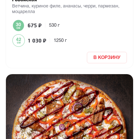
Ветчина, куриное филе, ананасы, черри, пармезан,
моцарелла
675
₽
|
530 г
1 030
₽
|
1250 г
В КОРЗИНУ