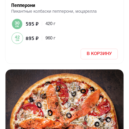
Пепперони
Пикантные колбаски пепперони, моцарелла
595
₽
|
420 г
895
₽
|
960 г
В КОРЗИНУ