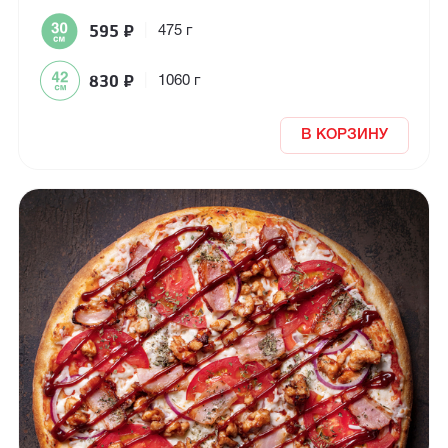
595
₽
|
475 г
830
₽
|
1060 г
В КОРЗИНУ