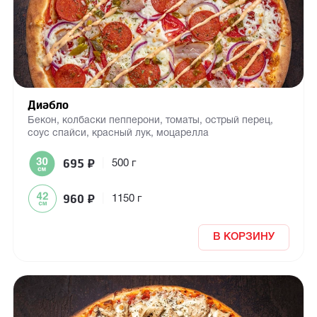
Диабло
Бекон, колбаски пепперони, томаты, острый перец,
соус спайси, красный лук, моцарелла
695
₽
|
500 г
960
₽
|
1150 г
В КОРЗИНУ