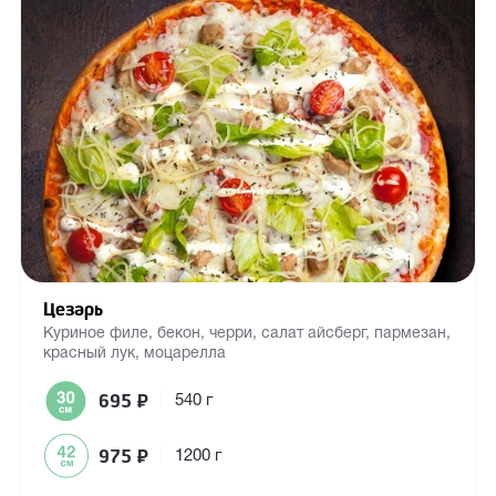
Цезарь
Куриное филе, бекон, черри, салат айсберг, пармезан,
красный лук, моцарелла
695
₽
|
540 г
975
₽
|
1200 г