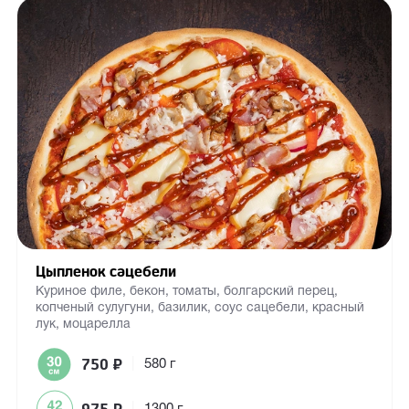
Цыпленок сацебели
Куриное филе, бекон, томаты, болгарский перец,
копченый сулугуни, базилик, соус сацебели, красный
лук, моцарелла
750
₽
|
580 г