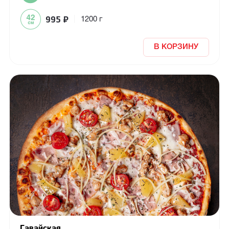
995
₽
|
1200 г
В КОРЗИНУ
Гавайская