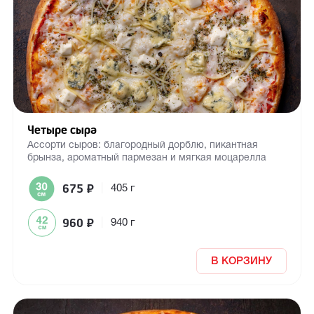
Четыре сыра
Ассорти сыров: благородный дорблю, пикантная
брынза, ароматный пармезан и мягкая моцарелла
675
₽
|
405 г
960
₽
|
940 г
В КОРЗИНУ