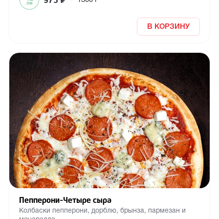
975
₽
|
1300 г
В КОРЗИНУ
Пепперони-Четыре сыра
Колбаски пепперони, дорблю, брынза, пармезан и