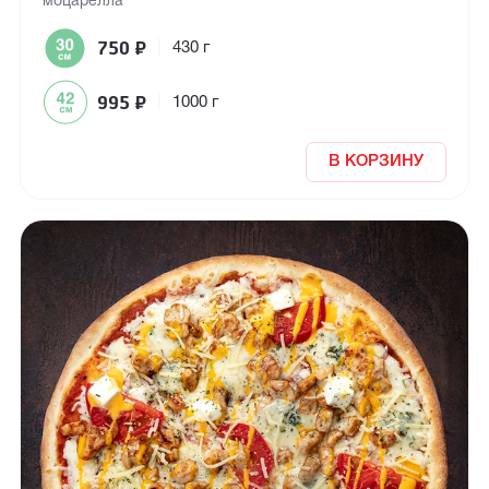
моцарелла
750
₽
|
430 г
995
₽
|
1000 г
В КОРЗИНУ