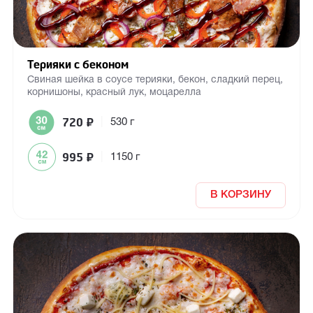
Терияки с беконом
Свиная шейка в соусе терияки, бекон, сладкий перец,
корнишоны, красный лук, моцарелла
720
₽
|
530 г
995
₽
|
1150 г
В КОРЗИНУ