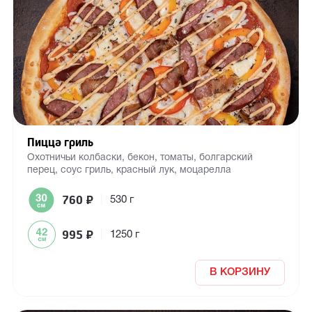
Пицца гриль
Охотничьи колбаски, бекон, томаты, болгарский
перец, соус гриль, красный лук, моцарелла
760
₽
|
530 г
995
₽
|
1250 г
В КОРЗИНУ