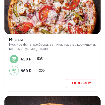
Мясная
Куриное филе, колбаски, ветчина, томаты, корнишоны,
красный лук, моцарелла
650
₽
|
505 г
960
₽
|
1200 г
В КОРЗИНУ