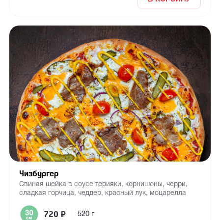
Чизбургер
Свиная шейка в соусе терияки, корнишоны, черри,
сладкая горчица, чеддер, красный лук, моцарелла
720
₽
|
520 г