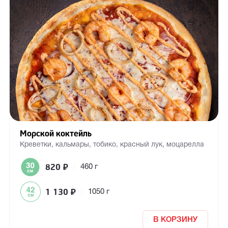
Морской коктейль
Креветки, кальмары, тобико, красный лук, моцарелла
820
₽
|
460 г
1 130
₽
|
1050 г
В КОРЗИНУ