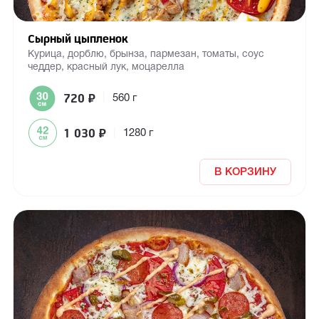
Сырный цыпленок
Курица, дорблю, брынза, пармезан, томаты, соус
чеддер, красный лук, моцарелла
720
₽
|
560 г
1 030
₽
|
1280 г
В КОРЗИНУ