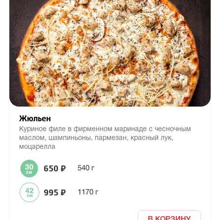
Жюльен
Куриное филе в фирменном маринаде с чесночным
маслом, шампиньоны, пармезан, красный лук,
моцарелла
650
₽
|
540 г
995
₽
|
1170 г
В КОРЗИНУ