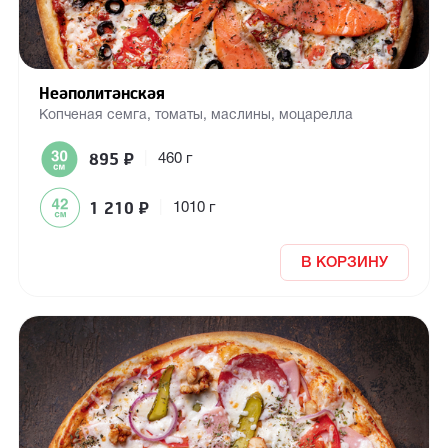
Неаполитанская
Копченая семга, томаты, маслины, моцарелла
895
₽
|
460 г
1 210
₽
|
1010 г
В КОРЗИНУ