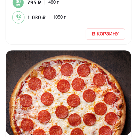
795
₽
|
480 г
1 030
₽
|
1050 г
В КОРЗИНУ