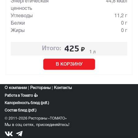
Энергетическая
44,8 ккал
ценность
Углеводы
11,2 г
Белки
0 г
Жиры
0 г
425
₽
Итого:
1 л
В КОРЗИНУ
О компании
|
Рестораны
|
Контакты
Работа в Томато 👍
Калорийность блюд (pdf.)
Состав блюд (pdf.)
© 2011-2026 Рестораны «ТОМАТО»
Мы в соц сетях, присоединяйтесь!