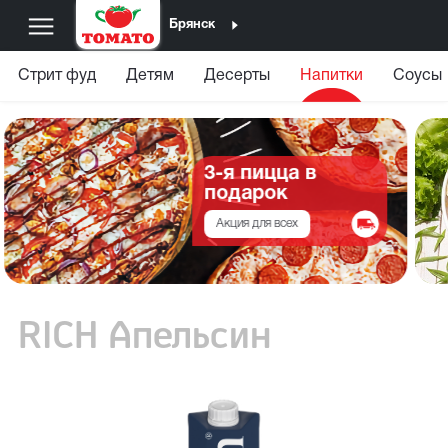
Брянск
Стрит фуд
Детям
Десерты
Напитки
Соусы
3-я пицца в
подарок
Акция для всех
RICH Апельсин