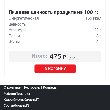
Пищевая ценность продукта на 100 г:
Энергетическая
165 ккал
ценность
Углеводы
22 г
Белки
8 г
Жиры
5 г
475
₽
Итого:
340 г
В КОРЗИНУ
О компании
|
Рестораны
|
Контакты
Работа в Томато 👍
Калорийность блюд (pdf.)
Состав блюд (pdf.)