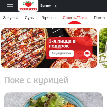
Брянск
Закуски
Супы
Горячее
Салаты/Поке
Паста
3-я пицца в
подарок
Акция для всех
Поке с курицей