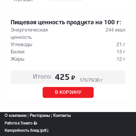
175/75/30 г
Пищевая ценность продукта на 100 г:
Энергетическая
244 ккал
ценность
Углеводы
21 г
Белки
13 г
Жиры
12 г
425
₽
Итого:
175/75/30 г
В КОРЗИНУ
О компании
|
Рестораны
|
Контакты
Работа в Томато 👍
Калорийность блюд (pdf.)