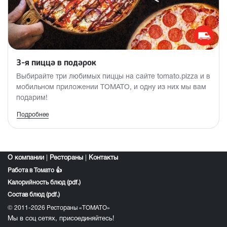
3-я пицца в подарок
Выбирайте три любимых пиццы на сайте tomato.pizza и в
мобильном приложении TOMATO, и одну из них мы вам
подарим!
Подробнее
Акция действует по 31.12.2026
Акция распространяется только на доставку и
самовывоз.
Участвуют стандартная и МЕГА-пицца.
О компании
|
Рестораны
|
Контакты
Подарочная пицца - меньшая или равная по стоимости.
Работа в Томато 👍
Калорийность блюд (pdf.)
Состав блюд (pdf.)
© 2011-2026 Рестораны «ТОМАТО»
Мы в соц сетях, присоединяйтесь!