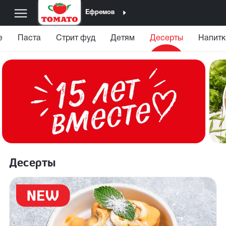
Ефремов
е
Паста
Стрит фуд
Детям
Десерты
Напитк
Десерты