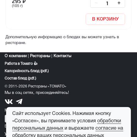
295
₽
–
+
(105 г)
В КОРЗИНУ
Дополнительную информацию о блюдах вы можете узнать в
ресторане.
О компании
|
Рестораны
|
Контакты
Работа в Томато 👍
Калорийность блюд (pdf.)
Состав блюд (pdf.)
© 2011-2026 Рестораны «ТОМАТО»
Мы в соц сетях, присоединяйтесь!
Мобильное приложение томато:
Сайт использует Cookies. Нажимая кнопку
«Согласен», вы принимаете условия
обработки
E-mail для обратной связи:
feedback@tomato-pizza.ru
персональных данных
и выражаете
согласие на
Условия обработки персональных данных
обработку ваших персональных данных