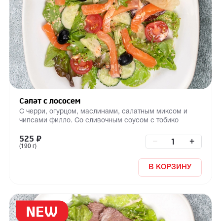
Салат с лососем
С черри, огурцом, маслинами, салатным миксом и
чипсами филло. Со сливочным соусом с тобико
525
₽
–
+
(190 г)
В КОРЗИНУ