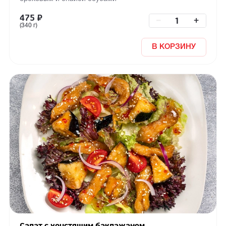
475
₽
–
+
(340 г)
В КОРЗИНУ
Салат с хрустящим баклажаном