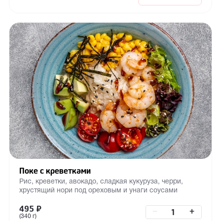
Поке с креветками
Рис, креветки, авокадо, сладкая кукуруза, черри,
хрустящий нори под ореховым и унаги соусами
495
₽
–
+
(340 г)