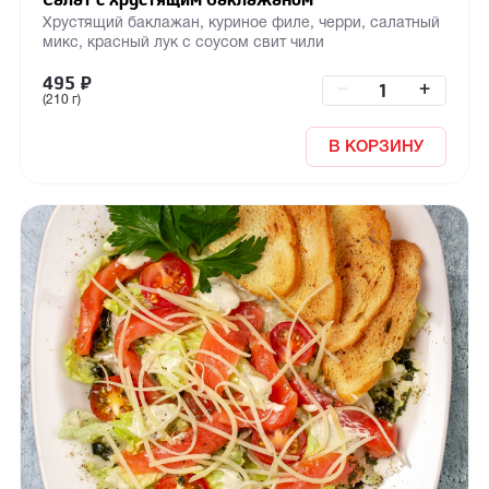
Хрустящий баклажан, куриное филе, черри, салатный
микс, красный лук с соусом свит чили
495
₽
–
+
(210 г)
В КОРЗИНУ