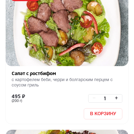
Салат с ростбифом
с картофелем беби, черри и болгарским перцем с
соусом гриль
495
₽
–
+
(200 г)
В КОРЗИНУ