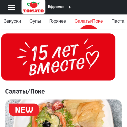
Ефремов
Закуски
Супы
Горячее
Салаты/Поке
Паста
Салаты/Поке